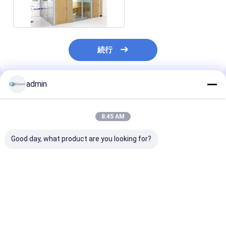
壁壁板 内鉄構造
続行
admin
推薦されたプロダクト
8:45 AM
Good day, what product are you looking for?
新しいデザインのガラ
アルミニウム合金ガラ
Custom Alumi
ス隔壁 モジュラルの壁
ス隔壁 防音 フレームの
Frame Glass D
と現代的なスタイル ダ
ないガラスの壁 アルミ
5-12mm Clear
ブルガラス隔壁 25-
フレーム
Tempered
60mm 厚さ