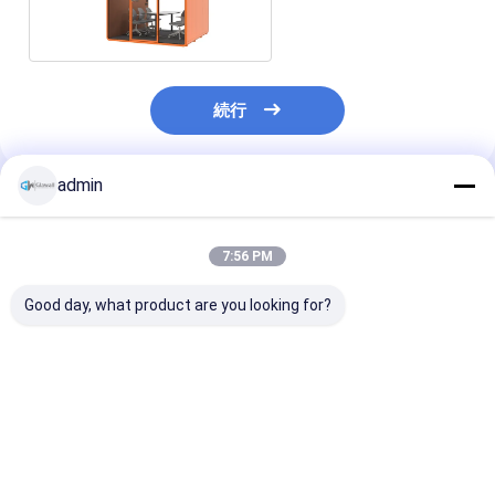
ー 静かなブース
続行
admin
推薦されたプロダクト
7:56 PM
Good day, what product are you looking for?
プリファブリック オフ
アコースティック 静か
アコースティッ
ィス ポッド ボーカルブ
な 防音 オフィス 電話
ブース 単身 勉強
ース 防音 オフィス ア
ブース 室内 大型 録音
室内 防音 オフィ
ルミ 現代の小型プライ
スタジオ ブース オフィ
ッド 卸売
ベート電話ブース
ス ポッド 防音