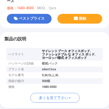
ース
価格：1680-4500
MOQ：1pcs
ベストプライス
接触
製品の説明
,
サイレントブース オフィスポッド
ハイライト
,
ファッショナブル な オフィス ポッド
ヨーロッパ様式 オフィスポッド
パッケージの詳細
硬紙パック
ブランド名
silent box
モデル番号
S,M,SL,L,XL
供給の能力
500個
価格
1680-4500
多くを見て下さい