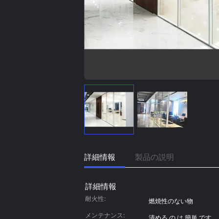
詳細情報
製品の説明
詳細情報
耐火性:
燃焼性のない物
メンテナンス:
清める の は 簡単 です