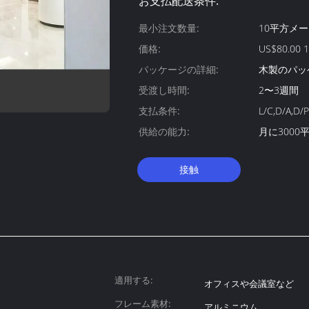
お支払配送条件:
最小注文数量:
10平方メ
価格:
US$80.00 1
パッケージの詳細:
木製のパッ
受渡し時間:
2〜3週間
支払条件:
L/C,D/A,
供給の能力:
月に3000
接触
適用する:
オフィスや会議室など
フレーム素材:
アルミニウム