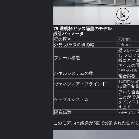
79 透明枠ガラス隔壁のモデル
設計パラメータ
壁の厚さ
79mm
外見 ガラスの珠の幅
24mm
壁フレーム
し,プロフ
フレーム構造
板コネクタ
ァイルの間
2*5/6
パネルシステムの数
複合鋼板.
16mm/
ヴェネツィア・ブラインド
は電子制
アルミ合金
ことができ
ケーブルシステム
をインスト
えます
隔音係数
79モデル 
このモデルは,線角が5度で分割された曲がり