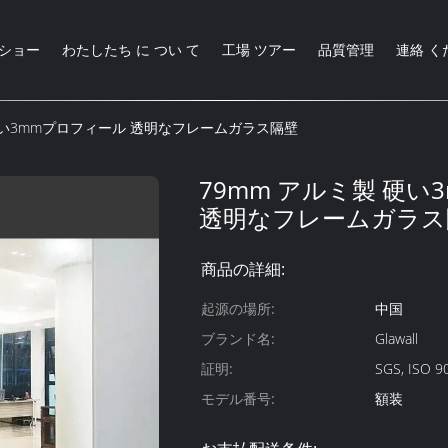
Rショー
わたしたち に つい て
工場 ツアー
品質管理
連絡 く
 硬い3mmプロフィール 透明なフレームガラス隔壁
79mm アルミ製 硬
透明なフレームガラス
商品の詳細:
起源の場所:
中国
ブランド名:
Glawall
証明:
SGS, ISO 9
モデル番号:
額装