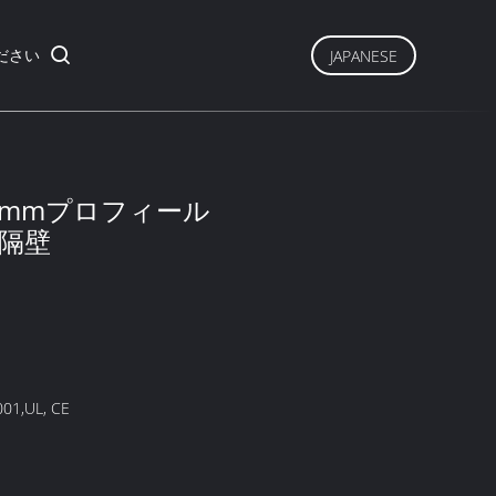
ださい
JAPANESE
い3mmプロフィール
隔壁
001,UL, CE