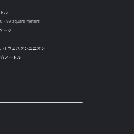
ートル
0 - 99 square meters
ケージ
D/P,T/T,ウェスタンユニオン
平方メートル