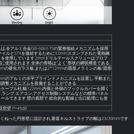
は,全アルミ合金GB-6063-T5の緊密接続メカニズムを採用
ァイルとST4を接続するために3.0mmスタンプされた電熱鋼
を使用しています.2mmドリルテールスクリューはプロフ
に使用されます.全体の骨格は"よく"形状の網状構造である.
/12mmの硬化ガラス板,または2*12mmの固形メラミンの板/固形
25mmのアルミの水平ブラインドメカニズムを設置し,手動また
御調整メカニズムを装備することができる.
ケーブル柱,幅122mm,内側と外側のブックルカバーを開く
,ランプ,エアコン,アクセス制御システムなどの標準パネル
ールできます.壁の底部で 総合的な配線と出口処理にも使
双窓壁 P=45dB
くねった円形壁に設計され,垂直キルストライプの幅は23/30mmです.