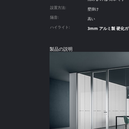
設置方法:
壁掛け
隔音:
高い
ハイライト:
3mm アルミ製 硬化
製品の説明