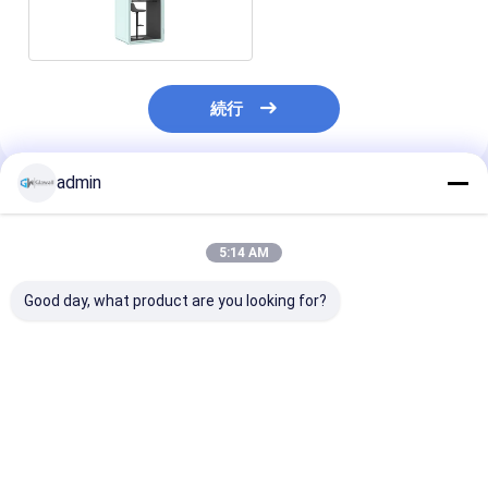
30dB 低音量会議室
続行
admin
推薦されたプロダクト
5:14 AM
Good day, what product are you looking for?
プリファブリック オフ
アコースティック 静か
アコースティッ
ィス ポッド ボーカルブ
な 防音 オフィス 電話
ブース 単身 勉強
ース 防音 オフィス ア
ブース 室内 大型 録音
室内 防音 オフィ
ルミ 現代の小型プライ
スタジオ ブース オフィ
ッド 卸売
ベート電話ブース
ス ポッド 防音