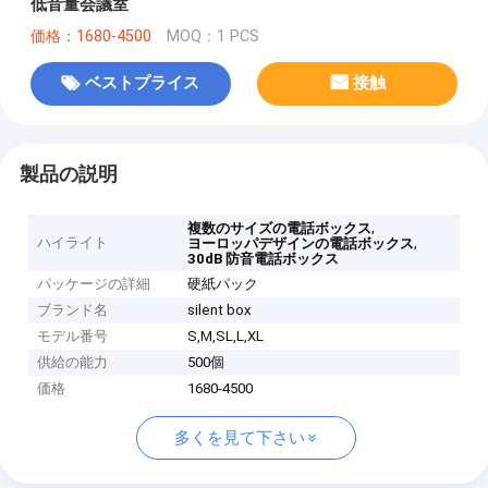
低音量会議室
価格：1680-4500
MOQ：1 PCS
ベストプライス
接触
製品の説明
,
複数のサイズの電話ボックス
ハイライト
,
ヨーロッパデザインの電話ボックス
30dB 防音電話ボックス
パッケージの詳細
硬紙パック
ブランド名
silent box
モデル番号
S,M,SL,L,XL
供給の能力
500個
価格
1680-4500
多くを見て下さい