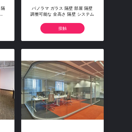
 隔
パノラマ ガラス 隔壁 部屋 隔壁
壁
調整可能な 全高さ 隔壁 システム
接触