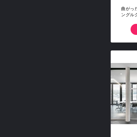
曲がっ
ングル
ステム