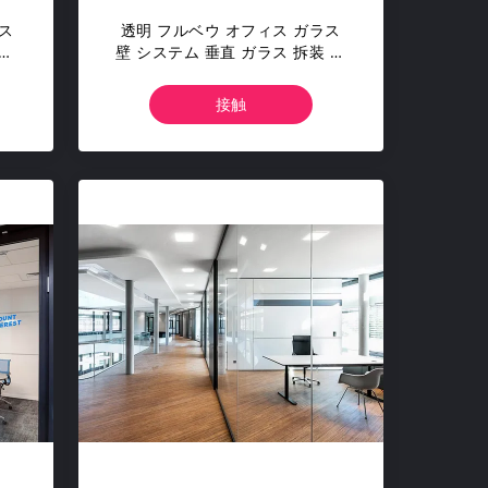
ス
透明 フルベウ オフィス ガラス
シ
壁 システム 垂直 ガラス 拆装 隔
壁
接触