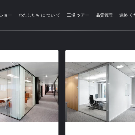
Rショー
わたしたち に つい て
工場 ツアー
品質管理
連絡 く