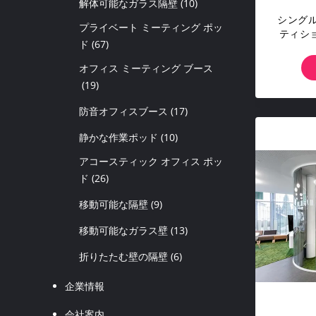
解体可能なガラス隔壁
(10)
シング
プライベート ミーティング ポッ
ティショ
ド
(67)
ラ
オフィス ミーティング ブース
(19)
防音オフィスブース
(17)
静かな作業ポッド
(10)
アコースティック オフィス ポッ
ド
(26)
移動可能な隔壁
(9)
移動可能なガラス壁
(13)
折りたたむ壁の隔壁
(6)
企業情報
会社案内