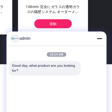
ュラ
108mm 完全にガラスの透明ガラ
枠
スの隔壁システム オーダーメイ
分
ドサイズ
接触
admin
>
10:24 AM
Good day, what product are you looking 
for?
お問い合わせ
Foshan Glawall Building Materials Co., Ltd
ルザオシアン第3回ワークショップ,シャト
ウ・シキヤオ工業区 (新区),ジュージアン町,
南海区,フォシャン市,中国
86--18814109743