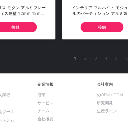
ラス モダン アルミフレー
インテリア フルハイト モジ
ィス隔壁 12mm 15mm
ルのパーティション アルミ製
ガラス
ガラス壁パーティション 部屋
割器
接触
接触
1
2
3
4
5
6
企業情報
会社案内
沿革
のOEM / ODM
ス隔壁
サービス
研究開発
チーム
生産ライン
話ブース
会社概要
システム