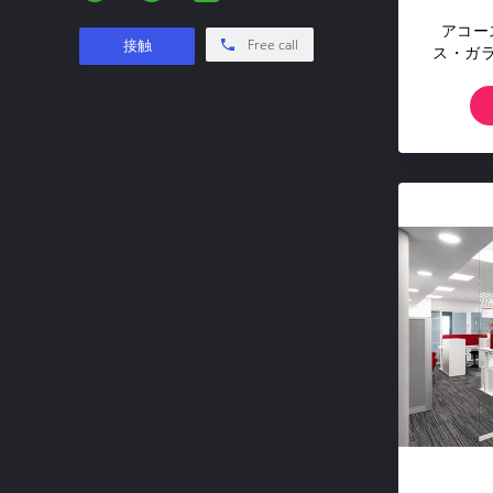
アコー
Free call
ス・ガ
ォール 
なガラ