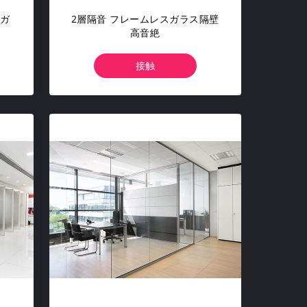
 ガ
2層隔音 フレームレスガラス隔壁
高音絶
接触