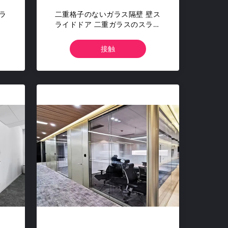
ラ
二重格子のないガラス隔壁 壁ス
ライドドア 二重ガラスのスライ
ド 音響ポケットドア
接触