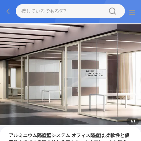
1
/
1
アルミニウム隔壁壁システム オフィス隔壁は,柔軟性と優