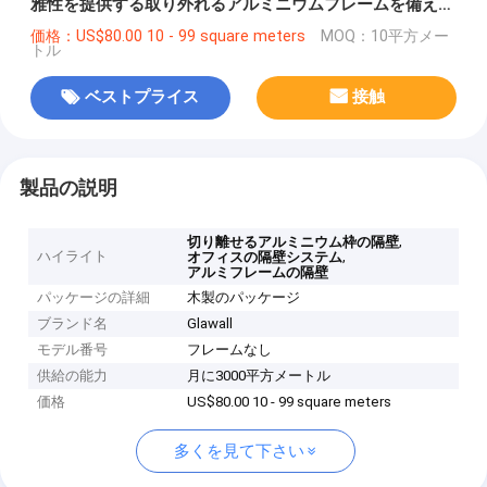
雅性を提供する取り外れるアルミニウムフレームを備えて
います
価格：US$80.00 10 - 99 square meters
MOQ：10平方メー
トル
ベストプライス
接触
製品の説明
,
切り離せるアルミニウム枠の隔壁
ハイライト
,
オフィスの隔壁システム
アルミフレームの隔壁
パッケージの詳細
木製のパッケージ
ブランド名
Glawall
モデル番号
フレームなし
供給の能力
月に3000平方メートル
価格
US$80.00 10 - 99 square meters
多くを見て下さい