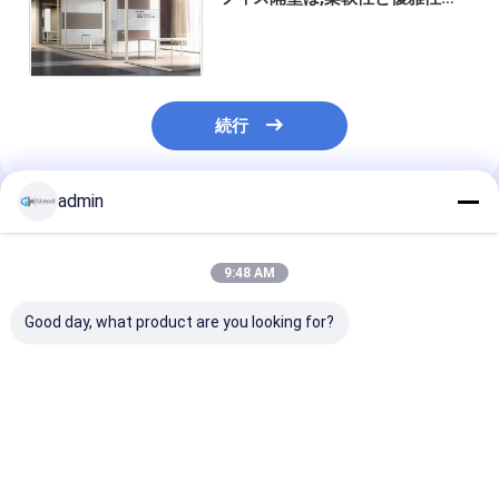
提供する取り外れるアルミニウ
ムフレームを備えています
続行
admin
推薦されたプロダクト
9:48 AM
Good day, what product are you looking for?
新しいデザインのガラ
アルミニウム合金ガラ
Custom Alumi
ス隔壁 モジュラルの壁
ス隔壁 防音 フレームの
Frame Glass D
と現代的なスタイル ダ
ないガラスの壁 アルミ
5-12mm Clear
ブルガラス隔壁 25-
フレーム
Tempered