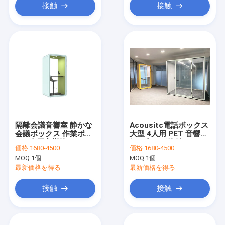
接触
接触
隔離会議音響室 静かな
Acousitc電話ボックス
会議ボックス 作業ポッ
大型 4人用 PET 音響泡
ド 1人用音響静かなキ
組み立てが簡単
価格:
1680-4500
価格:
1680-4500
ャビン 電話オフィスブ
MOQ:
1個
MOQ:
1個
ース
最新価格を得る
最新価格を得る
接触
接触