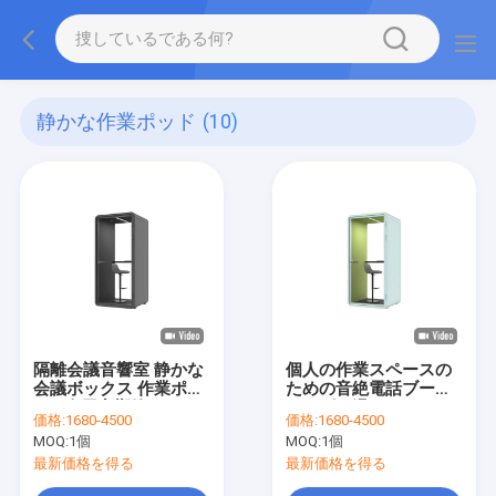
静かな作業ポッド
(10)
隔離会議音響室 静かな
個人の作業スペースの
会議ボックス 作業ポッ
ための音絶電話ブース
ド 1人用音響静かなキ
サイズと温かいガラス
価格:
1680-4500
価格:
1680-4500
ャビン 電話オフィスブ
にカスタマイズ可能な
MOQ:
1個
MOQ:
1個
ース
オフィスポッド
最新価格を得る
最新価格を得る