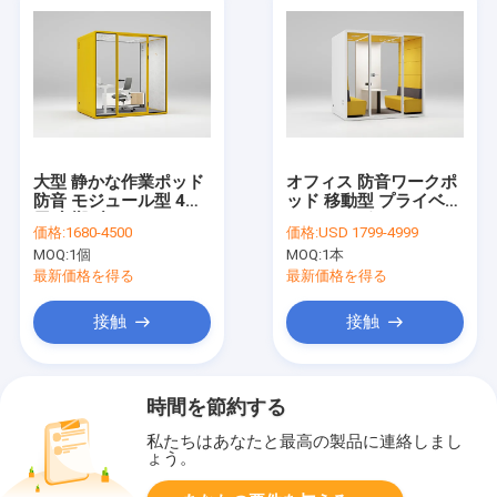
大型 静かな作業ポッド
オフィス 防音ワークポ
防音 モジュール型 4人
ッド 移動型 プライベー
用 音響ブース
ト ワークポッド カスタ
価格:
1680-4500
価格:
USD 1799-4999
マイズ
MOQ:
1個
MOQ:
1本
最新価格を得る
最新価格を得る
接触
接触
時間を節約する
私たちはあなたと最高の製品に連絡しまし
ょう。