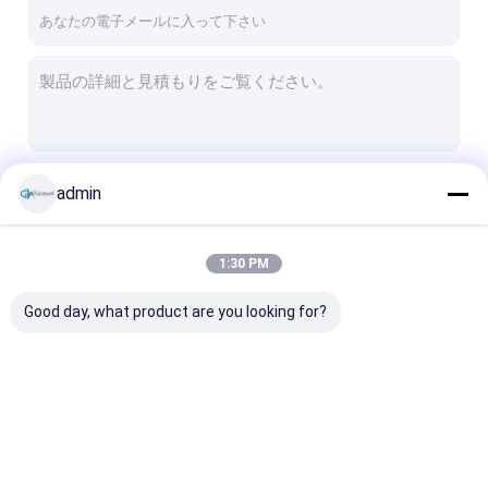
VRショー
わたしたち に つい て
工場 ツアー
品質管理
続行
admin
連絡 ください
ニュース
1:30 PM
私たちのカテゴリー
事件
Good day, what product are you looking for?
引金 を 求め て ください
ガラスの隔壁システム
ガラスの隔壁システム
枠のないガラス隔壁
アルミの隔壁