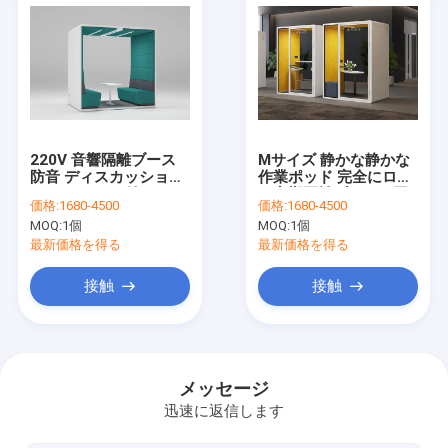
220V 音響隔離ブース
Mサイズ 静かな静かな
防音 ディスカッション
作業ポッド 完全にロッ
ルーム ソファ付き
ク音響隔離ブースで囲
価格:
1680-4500
価格:
1680-4500
まれています
MOQ:
1個
MOQ:
1個
最新価格を得る
最新価格を得る
接触
接触
家へ
製品
メッセージ
迅速に返信します
ビデオ