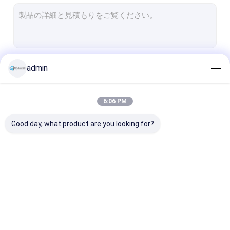
枠のないガラス隔壁
アルミの隔壁
オフィスの電話ブース
続行
admin
固い隔壁
防火ガラス隔壁
6:06 PM
私たちのカテゴリー
解体可能なガラス隔壁
Good day, what product are you looking for?
プライベート ミーティング ポッド
オフィス ミーティング ブース
防音オフィスブース
ガラスの隔壁システム
枠のないガラス隔壁
アルミの隔壁
静かな作業ポッド