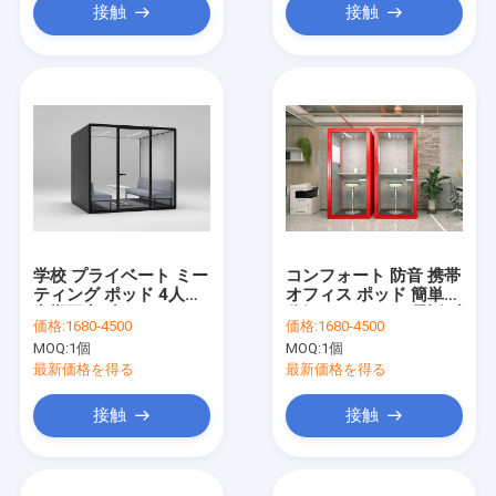
接触
接触
学校 プライベート ミー
コンフォート 防音 携帯
ティング ポッド 4人用
オフィス ポッド 簡単に
音響隔音ブース
分解 サイレント 電話ブ
価格:
1680-4500
価格:
1680-4500
ース
MOQ:
1個
MOQ:
1個
最新価格を得る
最新価格を得る
接触
接触