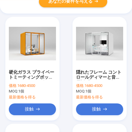
あなたの要件を与える
硬化ガラス プライベー
隠れたフレーム コント
トミーティングポッド
ロールディマーと音響
カラフルなキャビーン
電話ブース サイズをカ
価格:
1680-4500
価格:
1680-4500
鋼鉄 低音響室
ット 勉強のために
MOQ:
1個
MOQ:
1個
最新価格を得る
最新価格を得る
接触
接触