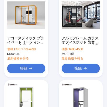
アコースティック プラ
アルミフレーム ガラス
イベート ミーティング
オフィスポッド 防音 オ
ポッド 商用ビル オフィ
ーダーメイドサイズ 具
価格:
USD 1799-4999
価格:
1680-4500
ス 防音 ポッド
具
MOQ:
1本
MOQ:
1個
最新価格を得る
最新価格を得る
接触
接触
家へ
製品
ビデオ