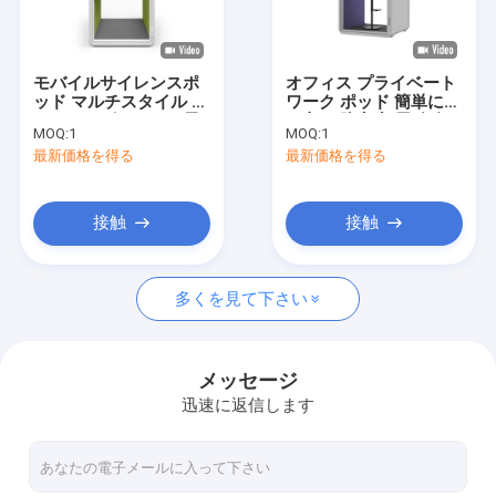
VRショー
わたしたち に つい て
モバイルサイレンスポ
オフィス プライベート
ッド マルチスタイル カ
ワーク ポッド 簡単に組
工場 ツアー
スタマイズオフィス電
み立て 防音 部屋 多色
MOQ:
1
MOQ:
1
話ブース 一人用電話通
サイズ カスタマイズ 音
最新価格を得る
最新価格を得る
話プライバシーブース
声 静かな 電話ブース
品質管理
連絡 ください
接触
接触
ニュース
多くを見て下さい
事件
引金 を 求め て ください
メッセージ
迅速に返信します
ガラスの隔壁システム