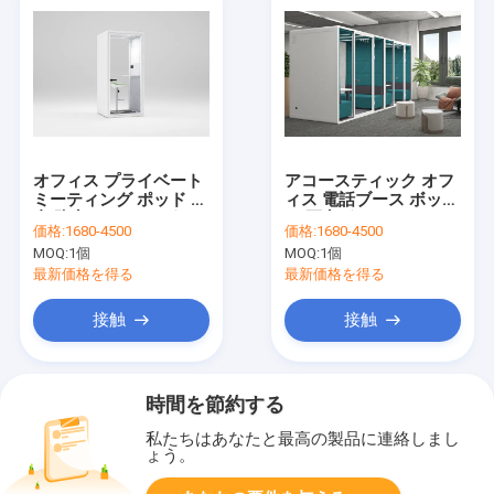
オフィス プライベート
アコースティック オフ
ミーティング ポッド 室
ィス 電話ブース ボック
内 防音 オフィス ポッ
ス 隔音ポッド カスタマ
価格:
1680-4500
価格:
1680-4500
ド 簡単に設置
イズされたサイズ
MOQ:
1個
MOQ:
1個
最新価格を得る
最新価格を得る
接触
接触
時間を節約する
私たちはあなたと最高の製品に連絡しまし
ょう。