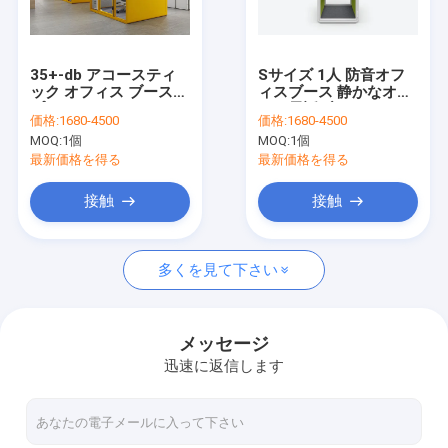
VRショー
わたしたち に つい て
35+-db アコースティ
Sサイズ 1人 防音オフ
ック オフィス ブース
ィスブース 静かなオフ
工場 ツアー
プライベート スペース
ィス電話ブース
価格:
1680-4500
価格:
1680-4500
防音 ミーティング ブー
MOQ:
1個
MOQ:
1個
ス 各種サイズ
品質管理
最新価格を得る
最新価格を得る
連絡 ください
接触
接触
ニュース
多くを見て下さい
事件
引金 を 求め て ください
メッセージ
迅速に返信します
ガラスの隔壁システム