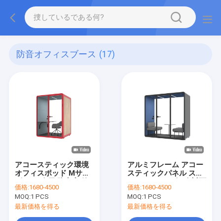
防音オフィスブース
(17)
アコースティック環境
アルミフレーム アコー
オフィスポッド Mサイ
スティックパネル スチ
ズ 1〜2人用 防音室 静
ール SL サイズ 2人対面
価格:
1680-4500
価格:
1680-4500
かな部屋
会議のための防音オフ
MOQ:
1 PCS
MOQ:
1 PCS
ィスブース
最新価格を得る
最新価格を得る