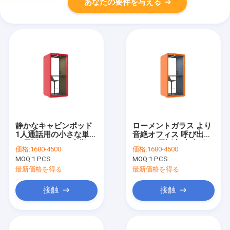
あなたの要件を与える
静かなキャビンポッド
ローメントガラス より
1人通話用の小さな単一
音絶オフィス 呼び出し
の電話ボックス 音響ポ
ブース 電話室 室内ボッ
価格:
1680-4500
価格:
1680-4500
ッド 騒音削減
クス
MOQ:
1 PCS
MOQ:
1 PCS
最新価格を得る
最新価格を得る
接触
接触