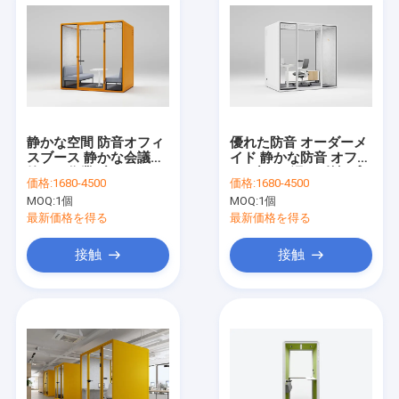
静かな空間 防音オフィ
優れた防音 オーダーメ
スブース 静かな会議室
イド 静かな防音 オフィ
静かな作業ブース
ス ブース 汚れ耐性 プ
価格:
1680-4500
価格:
1680-4500
ライベート オフィス ブ
MOQ:
1個
MOQ:
1個
ース
最新価格を得る
最新価格を得る
接触
接触
家へ
製品
ビデオ