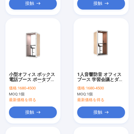
接触
接触
小型オフィス ボックス
1人音響防音 オフィス
電話ブース ポータブル
ブース 学習会議とダン
ホットセール 電話ボッ
ス アコースティックポ
価格:
1680-4500
価格:
1680-4500
クス プライベート ワー
ッド プライベートスペ
MOQ:
1個
MOQ:
1個
ク スペース 会議 スリ
ース
ーピング 移動式 オフィ
最新価格を得る
最新価格を得る
ス 設置が簡単
接触
接触