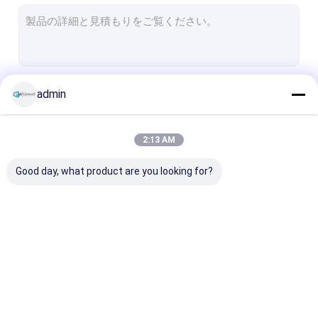
枠のないガラス隔壁
アルミの隔壁
オフィスの電話ブース
続行
admin
固い隔壁
防火ガラス隔壁
2:13 AM
私たちのカテゴリー
解体可能なガラス隔壁
Good day, what product are you looking for?
プライベート ミーティング ポッド
オフィス ミーティング ブース
防音オフィスブース
ガラスの隔壁システム
枠のないガラス隔壁
アルミの隔壁
静かな作業ポッド