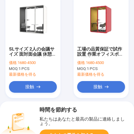
SLサイズ 2人の会議サ
工場の品質保証で試作
イズ 面対面会議 休憩オ
設置 作業オフィスポッ
フィスポッド 十分なス
ド 隔音キャビンのため
価格:
1680-4500
価格:
1680-4500
ペース
に
MOQ:
1 PCS
MOQ:
1 PCS
最新価格を得る
最新価格を得る
接触
接触
時間を節約する
私たちはあなたと最高の製品に連絡しまし
ょう。